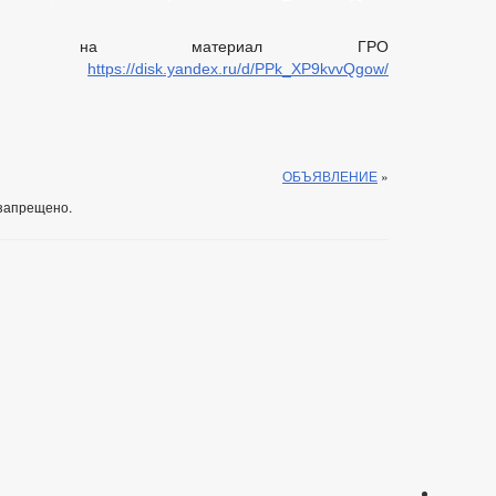
лка на материал ГРО
зный:
https://disk.yandex.ru/d/PPk_XP9kvvQgow/
ОБЪЯВЛЕНИЕ
»
запрещено.