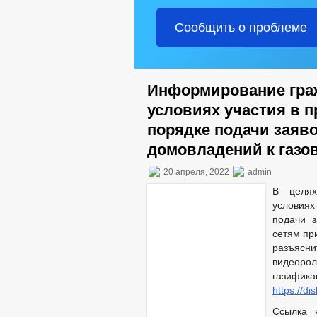
Сообщить о проблеме
Информирование граж
условиях участия в 
порядке подачи заяв
домовладений к газо
20 апреля, 2022
admin
В целях
условия
подачи 
сетям пр
разъясн
видеор
газифи
https://d
Ссылка 