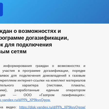
дан о возможностях и
программе догазификации,
ок для подключения
вым сетям
 информирования граждан о возможностях и
х участия в программе догазификации, порядке
заявок для подключения домовладений к газовым
икрепляем интернет-ссылки на комплект материалов
ительного характера (листовки, плакаты,
олики), разработанные единым оператором
кации — ООО «Газпром газификация»:
isk.yandex.ru/d/PPk_XP9kvvQgow.
на видео:
https://disk.yandex.ru/d/PPk_XP9kvvQgow/