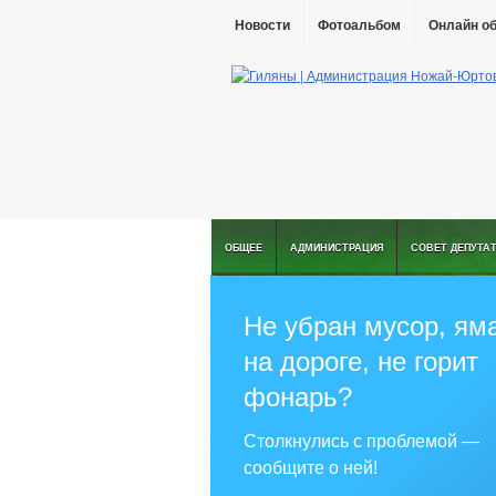
Новости
Фотоальбом
Онлайн о
ОБЩЕЕ
АДМИНИСТРАЦИЯ
СОВЕТ ДЕПУТА
Не убран мусор, ям
на дороге, не горит
фонарь?
Столкнулись с проблемой —
сообщите о ней!