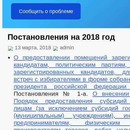
Сообщить о проблеме
Постановления на 2018 год
13 марта, 2018
admin
О предоставлении помещений зарег
кандидатам, политическим партиям
зарегистрированных кандидатов, д
встреч с избирателями в форме собра
президента российской федераци
Постановления № 1-а.
О внесении
Порядок предоставления субсидий
лицам (за исключением субсидий го
(муниципальным) учреждениям), ин
предпринимателям, физическ
производителям товаров, работ, усл