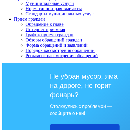
Муниципальные услуги
Нормативно-правовые акты
Стандарты муниципальных услуг
Прием граждан
Обращение к главе
Интернет приемная
График приема граждан
Обзоры обращений граждан
Форма обращений и заявлений
Порядок рассмотрения обращений
Регламент рассмотрения обращений
Не убран мусор, яма
на дороге, не горит
фонарь?
Столкнулись с проблемой —
сообщите о ней!