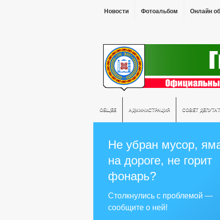
Новости
Фотоальбом
Онлайн о
ОБЩЕЕ
АДМИНИСТРАЦИЯ
СОВЕТ ДЕПУТА
Не убран мусор, ям
на дороге, не горит
фонарь?
Столкнулись с проблемой —
сообщите о ней!